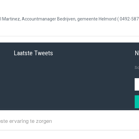
el Martinez, Accountmanager Bedrijven, gemeente Helmond ( 0492-58
Laatste Tweets
N
Sc
ste ervaring te zorgen