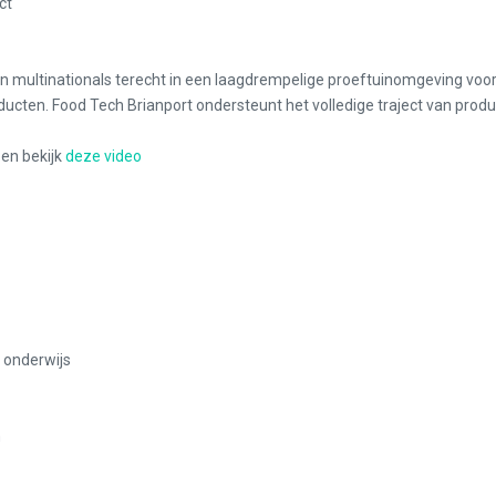
ct
en multinationals terecht in een laagdrempelige proeftuinomgeving voor
ducten. Food Tech Brianport ondersteunt het volledige traject van produ
en bekijk
deze video
n onderwijs
n