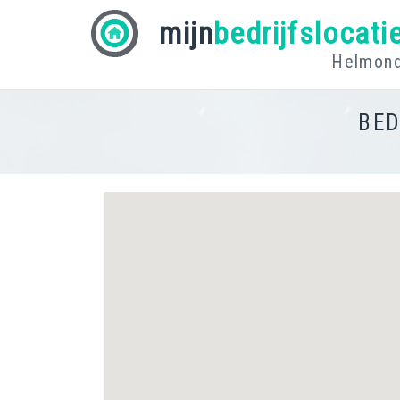
mijn
bedrijfslocati
Helmon
BED