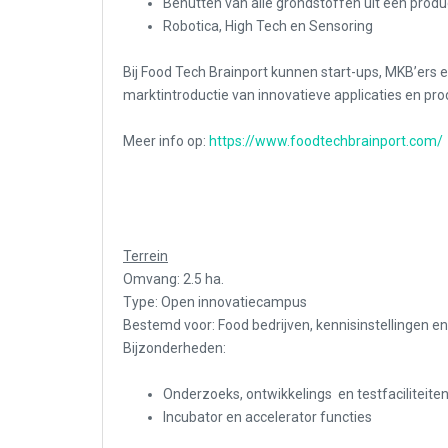
Benutten van alle grondstoffen uit een produ
Robotica, High Tech en Sensoring
Bij Food Tech Brainport kunnen start-ups, MKB’ers 
marktintroductie van innovatieve applicaties en pro
Meer info op:
https://www.foodtechbrainport.com/
Terrein
Omvang: 2.5 ha.
Type: Open innovatiecampus
Bestemd voor: Food bedrijven, kennisinstellingen e
Bijzonderheden:
Onderzoeks, ontwikkelings en testfaciliteite
Incubator en accelerator functies