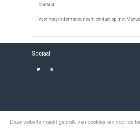
Contact
Voor meer informatie; neem contact op met Manu
Sociaal
Deze website maakt gebruik van cookies om voor de be
© 2026 Alle rechten voorbehouden - Twinvision Software