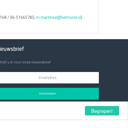
7168 / 06-51665785,
m.martinez@helmond.nl
)
ieuwsbrief
hrijf u in voor onze nieuwsbrief
Inschrijven
Begrepen!
Privacybeleid
Aanmelden